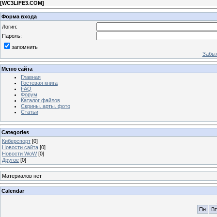
[
WC3LIFE3.COM
]
Форма входа
Логин:
Пароль:
запомнить
Забыл
Меню сайта
Главная
Гостевая книга
FAQ
Форум
Каталог файлов
Скрины, арты, фото
Статьи
Categories
Киберспорт
[0]
Новости сайта
[0]
Новости WoW
[0]
Другое
[0]
Материалов нет
Calendar
Пн
Вт