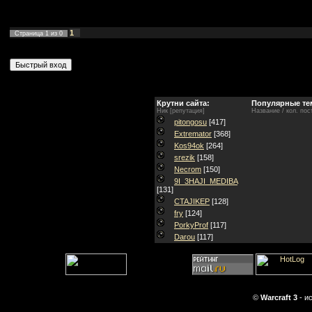
1
Страница
1
из
0
Крутни сайта:
Популярные те
Ник [репутация]
Название / кол. пос
pitongosu
[417]
Extremator
[368]
Kos94ok
[264]
srezik
[158]
Necrom
[150]
9I_3HAJI_MEDIBA
[131]
CTAJIKEP
[128]
fry
[124]
PorkyProf
[117]
Darou
[117]
©
Warcraft 3
- и