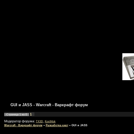
GUI и JASS - Warcraft - Варкрафт форум
1
Страница
1
из
0
Модератор форума:
,
TX3D
Kos94ok
Warcraft - Варкрафт форум
»
Разработка карт
»
GUI и JASS