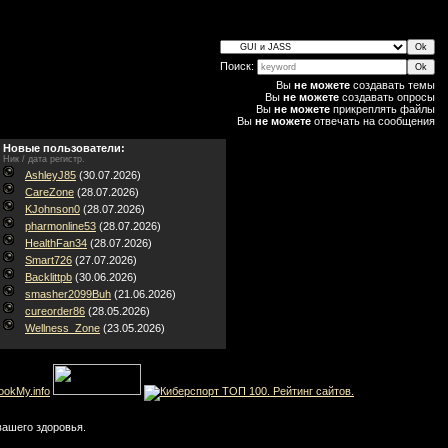
Поиск:
Вы
не можете
создавать темы
Вы
не можете
создавать опросы
Вы
не можете
прикреплять файлы
Вы
не можете
отвечать на сообщения
Новые пользователи:
Ник / дата регистр.
AshleyJ85
(30.07.2026)
CareZone
(28.07.2026)
KJohnson0
(28.07.2026)
pharmonline53
(28.07.2026)
HealthFan34
(28.07.2026)
Smart726
(27.07.2026)
Backlittpb
(30.06.2026)
smasher2099Buh
(21.06.2026)
cureorder86
(28.05.2026)
Wellness_Zone
(23.05.2026)
вашего здоровья.