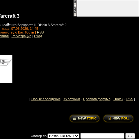
arcraft 3
н сайт игр Варкрафт III Diablo 3 Starcraft 2
тница, 07.08.2026, 14:45
иветствую Вас
Гость
|
RSS
авная
|
Регистрация
|
Вход
[
Новые сообщения
·
Участники
·
Правила форума
·
Поиск
·
RSS
]
Фильтр по: