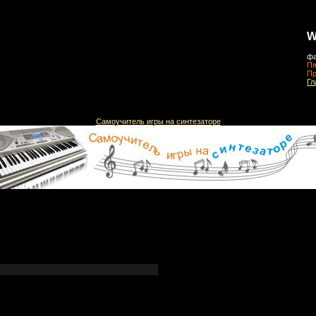
W
фа
Пя
Пр
Гл
Самоучитель игры на синтезаторе