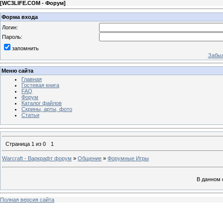
[
WC3LIFE.COM - Форум
]
Форма входа
Логин:
Пароль:
запомнить
Забыл
Меню сайта
Главная
Гостевая книга
FAQ
Форум
Каталог файлов
Скрины, арты, фото
Статьи
Страница
1
из
0
1
Warcraft - Варкрафт форум
»
Общение
»
Форумные Игры
В данном 
Полная версия сайта