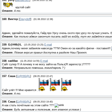
(18.06.2010 12:38)
крутой сайт
Ответ
: А то.
160
.
Виктор
[
Davydoff
]
(01.06.2010 12:38)
Админ, зделайте пожалуйста, Гайд про Урсу очень охото про урсу по-лучше узнать. 
Ответ
: Как только админ закончит писать гайд во войду, тут же займётся ваше
159
.
G@HI6@L
E-mail
(15.05.2010 15:25)
Админ,почему меня забаняли навсегда ???И Омен из-за какойто фигни - поставил!!!
Ответ
: Лёгкая версия правил доступна в разделе Наш Проект.
158
.
cadillac
E-mail
(11.05.2010 14:55)
Сайт супер !!! А почему я не могу зайти ка Польз(Я зарегестр )?????
Ответ
: Неправильно помнишь логин/пароль ? )
157
.
Саша
[
G@HI6@L
]
(09.05.2010 22:47)
Сайт улёт !!! Мне нравится .
Ответ
: А то.
156
.
Саша
[
G@HI6@L
]
(09.05.2010 19:40)
А как стать почётным на этом сайте ???
Ответ
: Будь активным и полезным, вот главное условие )