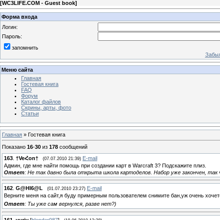
[
WC3LIFE.COM - Guest book
]
Форма входа
Логин:
Пароль:
запомнить
Забыл
Меню сайта
Главная
Гостевая книга
FAQ
Форум
Каталог файлов
Скрины, арты, фото
Статьи
Главная
»
Гостевая книга
Показано
16
-
30
из
178
сообщений
163
.
†VeՀon†
E-mail
(07.07.2010 21:39)
Админ, где мне найти помощь при создании карт в Warcraft 3? Подскажите плиз.
Ответ
: Не так давно была открыта школа картоделов. Набор уже закончен, та
162
.
G@HI6@L
E-mail
(01.07.2010 23:27)
Верните меня на сайт,я буду примерным пользователем снимите бан,уж очень хочет
Ответ
: Ты уже сам вернулся, разве нет?)
161
.
yuriy
[
blender987
]