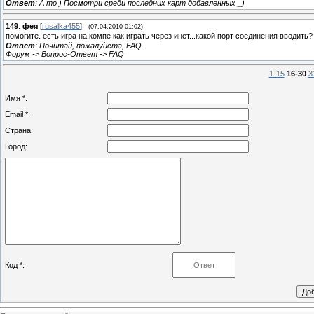
Ответ
: А то ) Посмотри среди последних карт добавленных _)
149
.
фея
[
rusalka455
]
(07.04.2010 01:02)
помогите. есть игра на компе как играть через инет...какой порт соединения вводить?
Ответ
: Почитай, пожалуйста, FAQ.
Форум -> Вопрос-Ответ -> FAQ
1-15
16-30
3
Имя *:
Email *:
Страна:
Город:
Код *: