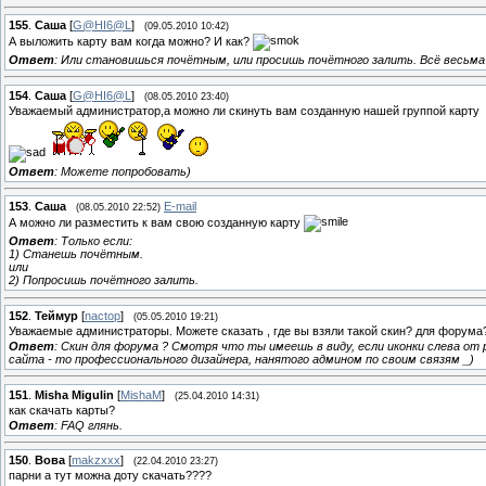
155
.
Саша
[
G@HI6@L
]
(09.05.2010 10:42)
А выложить карту вам когда можно? И как?
Ответ
: Или становишься почётным, или просишь почётного залить. Всё весьма
154
.
Саша
[
G@HI6@L
]
(08.05.2010 23:40)
Уважаемый администратор,а можно ли скинуть вам созданную нашей группой карту
Ответ
: Можете попробовать)
153
.
Саша
E-mail
(08.05.2010 22:52)
А можно ли разместить к вам свою созданную карту
Ответ
: Только если:
1) Станешь почётным.
или
2) Попросишь почётного залить.
152
.
Теймур
[
nactop
]
(05.05.2010 19:21)
Уважаемые администраторы. Можете сказать , где вы взяли такой скин? для форума
Ответ
: Скин для форума ? Смотря что ты имеешь в виду, если иконки слева от р
сайта - то профессионального дизайнера, нанятого админом по своим связям _)
151
.
Misha Migulin
[
MishaM
]
(25.04.2010 14:31)
как скачать карты?
Ответ
: FAQ глянь.
150
.
Вова
[
makzxxx
]
(22.04.2010 23:27)
парни а тут можна доту скачать????