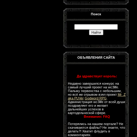
Поиск
ОБЪЯВЛЕНИЯ САЙТА
Да здравствует король:
Недавно завершился конкурс на
самый лучший проект на wc3life.
Пальму первенства с небольшим,
но всё же отрывом взял проект
Mr_Z
aka PUVer
Godword RPG
.
Администрация wc3life от всей души
поздравляет его и желает
дальнейших успехов в
картодельческой сфере.
Внимание: FAQ
Потерялись на нашем портале? Не
скачиваются файлы? Не знаете, что
делать?! Хватит флудить в
комментариях.