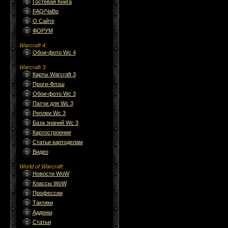
Гостевая Книга
FAQ/ЧаВо
О Сайте
ФОРУМ
Warcraft 4
:
Обои-фото Wc 4
Warcraft 3
:
Карты Warcraft 3
Проги-Флэш
Обои-фото Wc 3
Патчи для Wc 3
Реплеи Wc 3
База знаний Wc 3
Картостроение
Статьи картоделам
Видео
World of Warcraft
:
Новости WoW
Классы WoW
Профессии
Тактики
Аддоны
Статьи