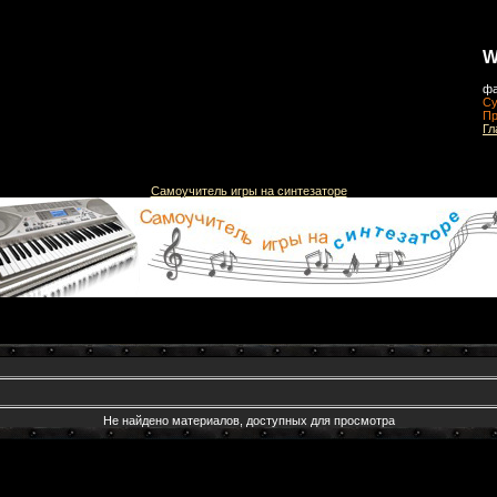
W
фа
Су
Пр
Гл
Самоучитель игры на синтезаторе
Не найдено материалов, доступных для просмотра