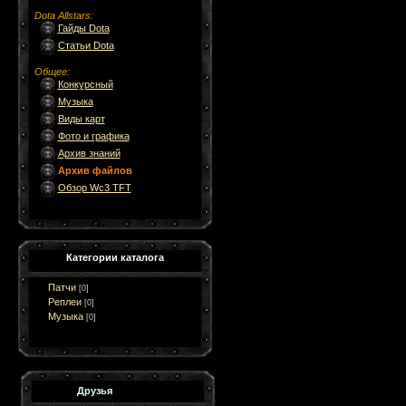
Dota Allstars
:
Гайды Dota
Статьи Dota
Общее
:
Конкурсный
Музыка
Виды карт
Фото и графика
Архив знаний
Архив файлов
Обзор Wc3 TFT
Категории каталога
Патчи
[0]
Реплеи
[0]
Музыка
[0]
Друзья