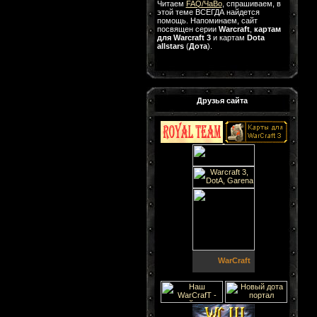
Читаем
FAQ/ЧаВо
, спрашиваем, в
этой теме ВСЕГДА найдется
помощь. Напоминаем, сайт
посвящен серии
Warcraft
,
картам
для Warcraft 3
и картам
Dota
allstars
(
Дота
).
Друзья сайта
WarCraft