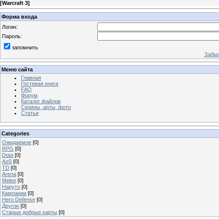
[
Warcraft 3
]
Форма входа
Логин:
Пароль:
запомнить
Забыл
Меню сайта
Главная
Гостевая книга
FAQ
Форум
Каталог файлов
Скрины, арты, фото
Статьи
Categories
Ожидаемое
[0]
RPG
[0]
Dota
[0]
AoS
[0]
TD
[0]
Arena
[0]
Melee
[0]
Наруто
[0]
Кампании
[0]
Hero Defense
[0]
Другое
[0]
Старые добрые карты
[0]