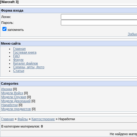
[
Warcraft 3
]
Форма входа
Логин:
Пароль:
запомнить
Забыл
Меню сайта
Главная
Гостевая книга
FAQ
Форум
Каталог файлов
Скрины, арты, фото
Статьи
Categories
Иконки
[0]
Модели Войск
[0]
Модели Оружия
[0]
Модели Декораций
[0]
Наработки
[0]
Модели предметов
[0]
Главная
»
Файлы
»
Картостроение
» Наработки
В категории материалов
:
0
Не найдено мате