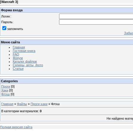
[
Warcraft 3
]
Форма входа
Логин:
Пароль:
запомнить
Забыл
Меню сайта
Главная
Гостевая книга
FAQ
Форум
Каталог файлов
Скрины, арты, фото
Статьи
Categories
Проги
[0]
Хаки
[0]
Флэш
[0]
Главная
»
Файлы
»
Проги-хаки
» Флэш
В категории материалов
:
0
Не найдено мате
Полная версия сайта